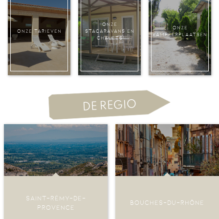
ONZE
ONZE
ONZE TARIEVEN
STACARAVANS EN
KAMPEERPLAATSEN
CHALETS
SAINT-RÉMY-DE-
BOUCHES-DU-RHÔNE
PROVENCE