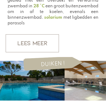
gebied
met een overdekt en verwarmd
zwembad in
28 °C
een groot buitenzwembad
om in af te koelen, evenals een
binnenzwembad.
solarium
met ligbedden en
parasols
LEES MEER