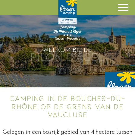
EN
OPEN VAN 1 MEI TOT 15
SEPTEMBER 2025
NL
Welkom bij de
CAMPING IN DE BOUCHES-DU-
RHÔNE OP DE GRENS VAN DE
VAUCLUSE
Gelegen in een bosrijk gebied van 4 hectare tussen