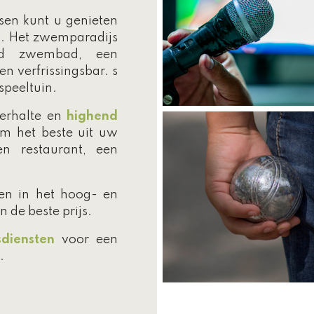
sen kunt u genieten
en. Het zwemparadijs
md zwembad, een
 verfrissingsbar. s
speeltuin.
erhalte en
highend
m het beste uit uw
en restaurant, een
ven in het hoog- en
 de beste prijs.
sdiensten
voor een
.