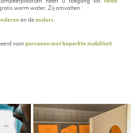
ampeerplaatsen heeft u toegang tot
twee
ratis warm water. Zij omvatten :
inderen
en de
ouders.
veerd voor
personen met beperkte mobiliteit