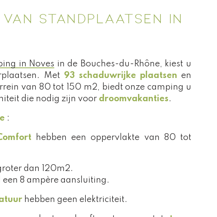
VAN STANDPLAATSEN IN
ing in Noves
in de Bouches-du-Rhône, kiest u
rplaatsen. Met
93 schaduwrijke plaatsen
en
rrein van 80 tot 150 m2, biedt onze camping u
miteit die nodig zijn voor
droomvakanties
.
e
:
Comfort
hebben een oppervlakte van 80 tot
groter dan 120m2.
 een 8 ampère aansluiting.
atuur
hebben geen elektriciteit.