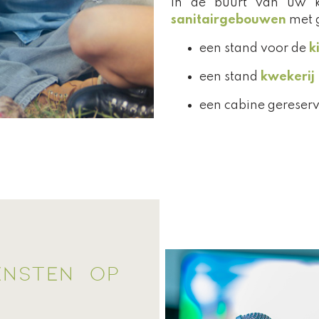
In de buurt van uw k
sanitairgebouwen
met g
een stand voor de
k
een stand
kwekerij
een cabine gereser
ENSTEN OP