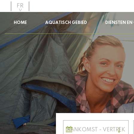
FR
EN
NL
HOME
AQUATISCH GEBIED
DIENSTEN E
AANKOMST - VERTREK