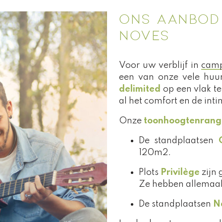
ONS AANBOD 
NOVES
Voor uw verblijf in
camp
een van onze vele huu
delimited
op een vlak te
al het comfort en de inti
Onze
toonhoogtenrang
De standplaatsen
120m2.
Plots
Privilège
zijn 
Ze hebben allemaal
De standplaatsen
N