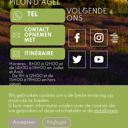
PILON D'AGEL
VOLGENDE
TEL
ONS
CONTACT
OPNEMEN
MET
ITINÉRAIRE
Horaires : 8H30 à 12H00 et
de 14H30 à 19H00 en Juillet
et Août
- De 9H à 12H00 et de
15H00 à 19H00 en hors
saison
Wij gebruiken cookies om u de beste ervaring op
©2026
CAMPING LE PILON D'AGEL
PAR
GEEK TONIC -
onze site te bieden.
AGENCE WEB & SOCIAL MEDIA
-
PRIVACYBELEID
U kunt meer informatie vinden over de cookies die
we gebruiken of deze uitschakelen in de
instellingen
.
Discutez avec nous
Accepteer
Réglages