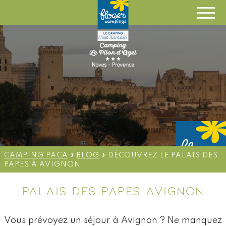
OUVERT DU 28 AVRIL AU 6
SEPTEMBRE 2026 - ARRIVÉE
CAMPING 14H/ LOCATION 16H
»
»
CAMPING PACA
BLOG
DÉCOUVREZ LE PALAIS DES
PAPES À AVIGNON
PALAIS DES PAPES AVIGNON
Vous prévoyez un séjour à Avignon ? Ne manquez