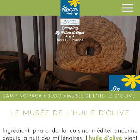
OUVERT DU 28 AVRIL AU 6
SEPTEMBRE 2026 - ARRIVÉE
CAMPING 14H/ LOCATION 16H
»
»
CAMPING PACA
BLOG
MUSÉE DE L'HUILE D'OLIVE
LE MUSÉE DE L’HUILE D’OLIVE
Ingrédient phare de la cuisine méditerranéenne
depuis la nuit des millénaires, l’
huile d’olive
vient