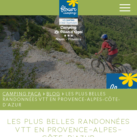
OUVERT DU 28 AVRIL AU 6
SEPTEMBRE 2026 - ARRIVÉE
CAMPING 14H/ LOCATION 16H
»
»
CAMPING PACA
BLOG
LES PLUS BELLES
RANDONNÉES VTT EN PROVENCE-ALPES-CÔTE-
D’AZUR
LES PLUS BELLES RANDONNÉES
VTT EN PROVENCE-ALPES-